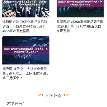
纯旭配资端 79岁化妆品皇后靳
星星配资 超300家潮玩品牌齐聚
羽西，只找男友不结婚，身价
北京QDF展 52TOYS携五大自
40亿喜欢亮色搭配
有IP亮相
顺应网 庙号之中太祖含金量最
高，高祖次之，太宗能排第四，
第三是哪个？
相关评论
本文评分
*