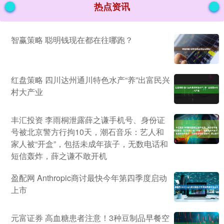
热点资讯
智赢策略 聪明钱现在都在往哪跑？
红盘策略 四川达州通川特色水产“养”出富民兴
村大产业
丰汇投资 李雨桐泄露薛之谦手机号、身份证
号被北京警方行拘10天，潮石音乐：艺人和
家人被“开盒”，包括未成年孩子，无数电话和
短信轰炸，薛之谦不敢开机
盈配网 Anthropic商讨最快今年第四季度启动
上市
元富证券 高血糖患者注意！3种豆制品早餐空