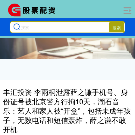
搜索
丰汇投资 李雨桐泄露薛之谦手机号、身
份证号被北京警方行拘10天，潮石音
乐：艺人和家人被“开盒”，包括未成年孩
子，无数电话和短信轰炸，薛之谦不敢
开机