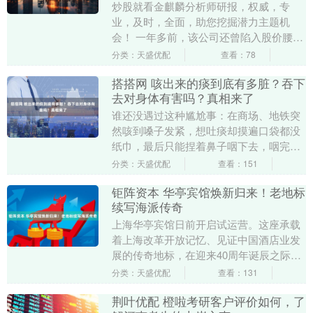
炒股就看金麒麟分析师研报，权威，专
业，及时，全面，助您挖掘潜力主题机
会！ 一年多前，该公司还曾陷入股价腰
斩、业绩变脸的质疑中。AI算力浪潮带来
分类：天盛优配
查看：78
光芯片需求爆发，成....
搭搭网 咳出来的痰到底有多脏？吞下
去对身体有害吗？真相来了
谁还没遇过这种尴尬事：在商场、地铁突
然咳到嗓子发紧，想吐痰却摸遍口袋都没
纸巾，最后只能捏着鼻子咽下去，咽完心
里直犯嘀咕，这口黏糊糊的痰吞进肚子，
分类：天盛优配
查看：151
会不会让身体出问....
钜阵资本 华亭宾馆焕新归来！老地标
续写海派传奇
上海华亭宾馆日前开启试运营。这座承载
着上海改革开放记忆、见证中国酒店业发
展的传奇地标，在迎来40周年诞辰之际，
以“老建筑、新体验”的姿态华丽重生，融
分类：天盛优配
查看：131
合历史底蕴与....
荆叶优配 橙啦考研客户评价如何，了