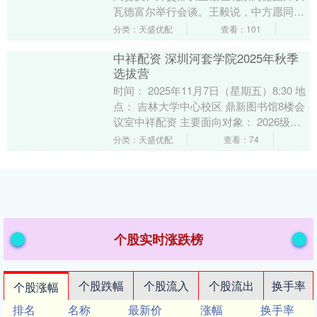
瓦德富尔举行会谈。王毅说，中方愿同德
方一道密切高层交往，加强战略沟通，对
分类：天盛优配
查看：101
接发展战略....
中祥配资 深圳河套学院2025年秋季
选拔营
时间： 2025年11月7日（星期五）8:30 地
点： 吉林大学中心校区 鼎新图书馆8楼会
议室中祥配资 主要面向对象： 2026级博
士生（含直博、硕转博、普博，....
分类：天盛优配
查看：74
个股实时涨跌榜
个股跌幅
个股流入
个股流出
换手率
个股涨幅
排名
名称
最新价
涨幅
换手率