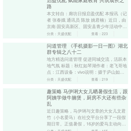
启盈优配 赋能家庭教育 共筑成长之
路
本文转自：廊坊日报启盈优配 本报讯（记
者 张春娥 通讯员 陈放 姚君楠）近日，由
京南·固安高新区、固安县青少年活动中心
主办的破解“情绪 意义 方法”科学护航孩
分类：天盛优配
查看：223
子....
问道管理 《手机摄影一日一图》湖北
群专辑之八十二
地方精选问道管理 促进同城交流，活跃本
地气氛 标题：秋红如琴湖作者：老飞哥地
点：江西设备：vivo说明：摄于庐山如琴
湖。 标题：镜面白沙湖作者：清风竹影地
分类：天盛优配
查看：219
点：新....
趣策略 马伊琍大女儿晒暑假生活，跟
阿姨学做牛腩煲，厨房不大还有些杂
乱
近日趣策略，马伊琍与文章的大女儿文君
竹（小名爱马）在社交平台分享了一段假
期日常。正值暑假，16岁的爱马主动向家
中阿姨学习烹饪，展现出独立又贴心的一
分类：天盛优配
查看：165