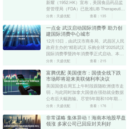
新耀（1952.HK）宣布，美国食品药品监
督管理局（FDA）已批准LIB Therapeutics
旗下心血管疾病领域产品....
分类：天盛优配
查看：135
一点金 武汉启动国际消费季 助力创
建国际消费中心城市
12月13日，由武汉市商务局、武昌区人民
政府主办的“精彩武汉 乐购全球”2025武汉
国际消费季暨跨年消费季正式启动。本次
活动是《武汉市创建国际消费中心城市三
分类：天盛优配
查看：215
年行....
富腾优配 美国债市：国债全线下跌
市场即将迎来美联储利率决议
美国国债在周五上午时段跟随欧洲债市走
弱，与此同时加拿大国债在强劲就业数据
公布后大幅跑输。尽管5年期和10年期国
债期货出现大量大宗买盘，规模接近1，
分类：天盛优配
查看：176
000万美元/....
非常谋略 集体异动！海南本地股早盘
领涨 多家公司已回应封关利好