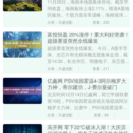
11月26日，海南本地股集体异动。截至早
间收盘，海南板块上涨2.11%，领涨A股地
区板块。个股方面非常谋略，海南瑞泽、
海南海药涨停，康芝药业涨超9%，罗牛
分类：天盛优配
查看：230
山、神....
富投恒盈 20%涨停！重大利好突袭！
超级赛道突然全线爆发
超级赛道突然全线爆发。 今日，A股半导
体、光芯片和光模块概念股集体走强，截
至14:30，长光华芯、明微电子、东芯股份
强势录得20%涨停，中际旭创大涨超
分类：天盛优配
查看：211
13%，创....
亿鑫网 PSV埃因霍温4-3阿尔梅罗大
力神，蒂尔建功，J-费尔曼破门
北京时间12月14日亿鑫网，荷兰甲级联赛
第16轮，PSV埃因霍温坐镇主场迎战阿尔
梅罗大力神。比赛中，PSV埃因霍温率先
发力，佩皮主罚点球命中，随后萨伊瓦里
分类：天盛优配
查看：89
也通过....
高开网 零下22℃破冰入湖！大庆滨