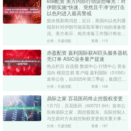
658配资 美方内部行动设想曝光：对
伊朗实施“快速、突然且干净”的打击
以色列进入最高警戒
据央视新闻消息，近日，美国向以色列通
报其针对伊朗可能采取军事行动的准备情
况。美方表示，相关准备工作预计将在两
周内完成，并可能在未来数月内出现适合
分类：天盛优配
查看：113
采取行动的“机会....
赤盈配资 嘉利国际获AI巨头服务器机
壳订单 ASIC业务量产提速
热点栏目 自选股 数据中心 行情中心 资金
流向 模拟交易 客户端 嘉利国际（01050）
发布公告，自2025年第三季起，集团已接
获一家人工智能领先企业的伺服器机....
分类：天盛优配
查看：108
鼎际之家 百花医药终止控股权变更
1月7日，百花医药（600721.SH）发布公
告称鼎际之家，因控股股东、实际控制人
与交易对方未就控制权变更相关重大事项
达成一致意见，决定终止筹划控制权变更
分类：天盛优配
查看：187