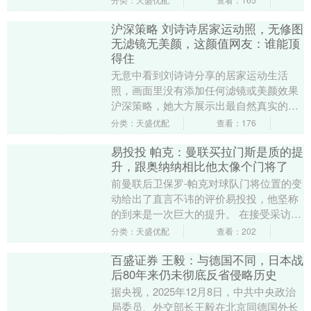
面。 视频里的....
沪深策略 刘诗诗居家运动照，无修图
无滤镜无美颜，这颜值网友：谁能顶
得住
无意中看到刘诗诗分享的居家运动生活
照，画面里没有添加任何滤镜或美颜效果
沪深策略，她大方展示出最自然真实的状
态。 她穿着一身浅灰色的无袖运动背心和
分类：天盛优配
查看：176
同色系瑜伽裤，身....
易投投 帕克：曼联买拉门斯是质的提
升，跟奥纳纳相比他太像个门将了
前曼联后卫保罗-帕克对球队门将位置的变
动给出了直言不讳的评价易投投，他坚称
的到来是一次巨大的提升。 在接受采访
时，帕克表示：“拉门斯无疑给曼联带来了
分类：天盛优配
查看：202
翻天覆地的变....
百盛证券 王毅：与德国不同，日本战
后80年来仍未彻底反省侵略历史
据央视，2025年12月8日，中共中央政治
局委员、外交部长王毅在北京同德国外长