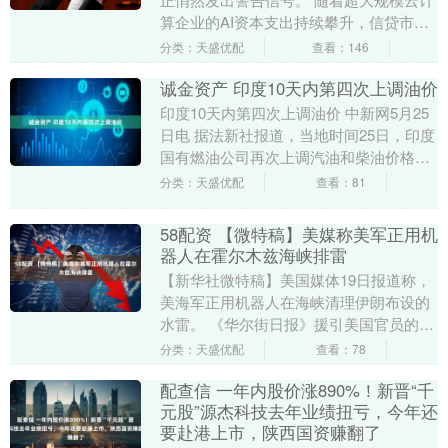
算企业的AI资本支出持续攀升，信贷市场
的容忍度正在明显收窄。Meta发行的270
分类：天盛优配
查看：146
亿美....
诚金资产 印度10天内第四次上调油价
印度10天内第四次上调油价 中新网5月25
日电 据法新社报道，当地时间25日，印度
国有燃油公司再次上调汽油和柴油价格，
这是10天内第四次上调。 报道称，自2月
分类：天盛优配
查看：81
美....
58配资 【微特稿】美媒称美军正用机
器人在霍尔木兹海峡排雷
【新华社微特稿】美国媒体19日报道称，
美海军正用机器人在海峡清理伊朗布设的
水雷。 《华尔街日报》援引美国官员的话
称，美海军正采用一套由有人和无人系统
分类：天盛优配
查看：78
结合的排雷方....
配查信 一年内股价涨890%！新晋“千
元股”源杰科技去年业绩扭亏，今年还
要赴港上市，陕西国资赚翻了