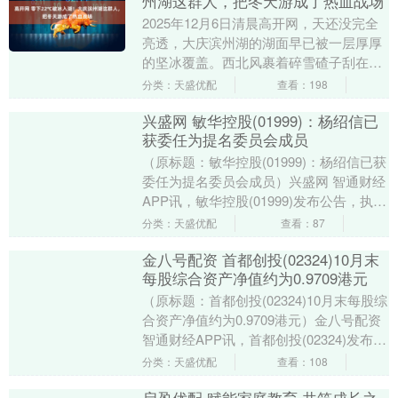
州湖这群人，把冬天游成了热血战场
2025年12月6日清晨高开网，天还没完全
亮透，大庆滨州湖的湖面早已被一层厚厚
的坚冰覆盖。西北风裹着碎雪碴子刮在脸
上，像小刀子划过一样生疼，温度计的水
分类：天盛优配
查看：198
银柱死死钉....
兴盛网 敏华控股(01999)：杨绍信已
获委任为提名委员会成员
（原标题：敏华控股(01999)：杨绍信已获
委任为提名委员会成员）兴盛网 智通财经
APP讯，敏华控股(01999)发布公告，执行
董事黄影影女士及独立非执行董事杨....
分类：天盛优配
查看：87
金八号配资 首都创投(02324)10月末
每股综合资产净值约为0.9709港元
（原标题：首都创投(02324)10月末每股综
合资产净值约为0.9709港元）金八号配资
智通财经APP讯，首都创投(02324)发布公
告，于2025年10月3....
分类：天盛优配
查看：108