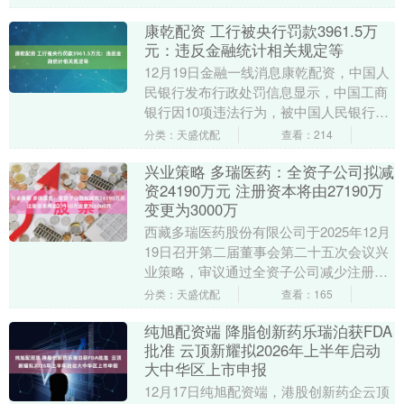
事项，....
康乾配资 工行被央行罚款3961.5万
元：违反金融统计相关规定等
12月19日金融一线消息康乾配资，中国人
民银行发布行政处罚信息显示，中国工商
银行因10项违法行为，被中国人民银行警
告，没收违法所得434.570857万元，罚
分类：天盛优配
查看：214
款....
兴业策略 多瑞医药：全资子公司拟减
资24190万元 注册资本将由27190万
变更为3000万
西藏多瑞医药股份有限公司于2025年12月
19日召开第二届董事会第二十五次会议兴
业策略，审议通过全资子公司减少注册资
本的议案。公司全资子公司湖北多瑞药业
分类：天盛优配
查看：165
有限公司....
纯旭配资端 降脂创新药乐瑞泊获FDA
批准 云顶新耀拟2026年上半年启动
大中华区上市申报
12月17日纯旭配资端，港股创新药企云顶