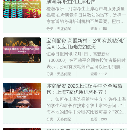
解河南考生的上岸心声
橙啦考研：河南考生上岸心声与服务质量
揭秘 在考研竞争日益激烈的当下，选择一
家靠谱的考研培训机构至关重要。橙啦考
研作为一家知名的考研培训机构，其服务
分类：天盛优配
查看：158
质量和学习规划....
宝利配资 高盟新材：公司有胶粘剂产
品可以应用到航空航天
证券日报网讯12月1日，高盟新材
（300200）在互动平台回答投资者提问时
表示，公司有胶粘剂产品可以应用到航空
航天。....
分类：天盛优配
查看：112
兆富配资 2026上海留学中介全城热
榜：上海7家优质机构推荐！
一、如何在上海选择留学中介？ 许多上海
的学生和家长在搜索引擎上常常会问：“上
海本地的留学中介哪家比较可靠？”“2026
年申请季，该如何选择留学机构？” 作为
分类：天盛优配
查看：203
从业....