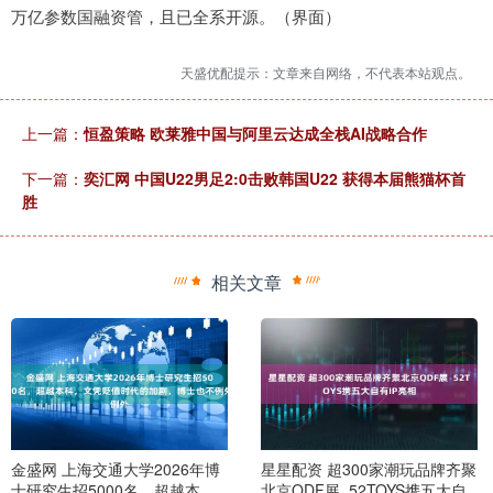
万亿参数国融资管，且已全系开源。（界面）
天盛优配提示：文章来自网络，不代表本站观点。
上一篇：
恒盈策略 欧莱雅中国与阿里云达成全栈AI战略合作
下一篇：
奕汇网 中国U22男足2:0击败韩国U22 获得本届熊猫杯首
胜
相关文章
金盛网 上海交通大学2026年博
星星配资 超300家潮玩品牌齐聚
士研究生招5000名，超越本
北京QDF展 52TOYS携五大自