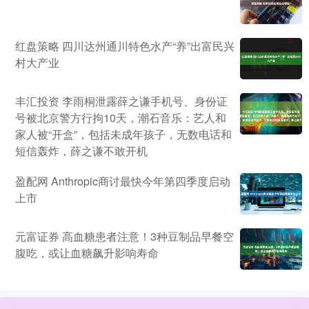
红盘策略 四川达州通川特色水产“养”出富民兴
村大产业
丰汇投资 李雨桐泄露薛之谦手机号、身份证
号被北京警方行拘10天，潮石音乐：艺人和
家人被“开盒”，包括未成年孩子，无数电话和
短信轰炸，薛之谦不敢开机
盈配网 Anthropic商讨最快今年第四季度启动
上市
元富证券 高血糖患者注意！3种豆制品早餐空
腹吃，或让血糖飙升影响寿命