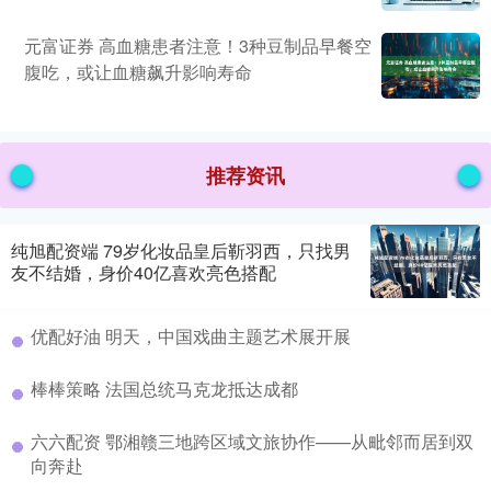
元富证券 高血糖患者注意！3种豆制品早餐空
腹吃，或让血糖飙升影响寿命
推荐资讯
纯旭配资端 79岁化妆品皇后靳羽西，只找男
友不结婚，身价40亿喜欢亮色搭配
优配好油 明天，中国戏曲主题艺术展开展
棒棒策略 法国总统马克龙抵达成都
六六配资 鄂湘赣三地跨区域文旅协作——从毗邻而居到双
向奔赴