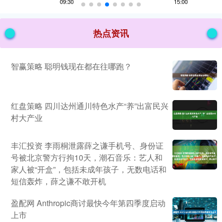
热点资讯
智赢策略 聪明钱现在都在往哪跑？
红盘策略 四川达州通川特色水产“养”出富民兴
村大产业
丰汇投资 李雨桐泄露薛之谦手机号、身份证
号被北京警方行拘10天，潮石音乐：艺人和
家人被“开盒”，包括未成年孩子，无数电话和
短信轰炸，薛之谦不敢开机
盈配网 Anthropic商讨最快今年第四季度启动
上市